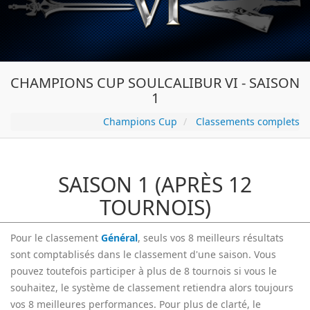
CHAMPIONS CUP SOULCALIBUR VI - SAISON
1
Champions Cup
Classements complets
SAISON 1 (APRÈS 12
TOURNOIS)
Pour le classement
Général
, seuls vos 8 meilleurs résultats
sont comptablisés dans le classement d'une saison. Vous
pouvez toutefois participer à plus de 8 tournois si vous le
souhaitez, le système de classement retiendra alors toujours
vos 8 meilleures performances. Pour plus de clarté, le