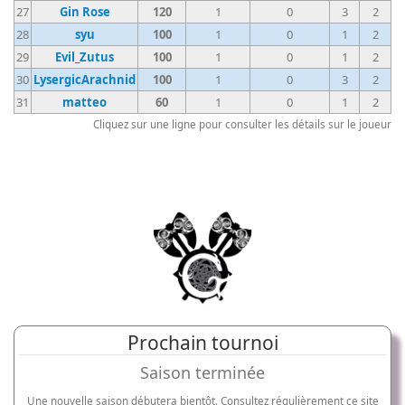
27
Gin Rose
120
1
0
3
2
28
syu
100
1
0
1
2
29
Evil_Zutus
100
1
0
1
2
30
LysergicArachnid
100
1
0
3
2
31
matteo
60
1
0
1
2
Cliquez sur une ligne pour consulter les détails sur le joueur
Prochain tournoi
Saison terminée
Une nouvelle saison débutera bientôt. Consultez régulièrement ce site