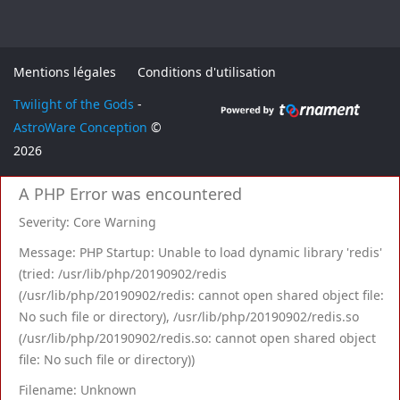
Mentions légales
Conditions d'utilisation
Twilight of the Gods
-
AstroWare Conception
©
2026
A PHP Error was encountered
Severity: Core Warning
Message: PHP Startup: Unable to load dynamic library 'redis'
(tried: /usr/lib/php/20190902/redis
(/usr/lib/php/20190902/redis: cannot open shared object file:
No such file or directory), /usr/lib/php/20190902/redis.so
(/usr/lib/php/20190902/redis.so: cannot open shared object
file: No such file or directory))
Filename: Unknown