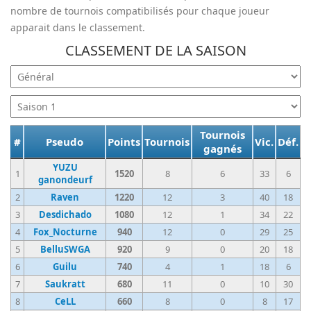
nombre de tournois compatibilisés pour chaque joueur
apparait dans le classement.
CLASSEMENT DE LA SAISON
Tournois
#
Pseudo
Points
Tournois
Vic.
Déf.
gagnés
YUZU
1
1520
8
6
33
6
ganondeurf
2
Raven
1220
12
3
40
18
3
Desdichado
1080
12
1
34
22
4
Fox_Nocturne
940
12
0
29
25
5
BelluSWGA
920
9
0
20
18
6
Guilu
740
4
1
18
6
7
Saukratt
680
11
0
10
30
8
CeLL
660
8
0
8
17