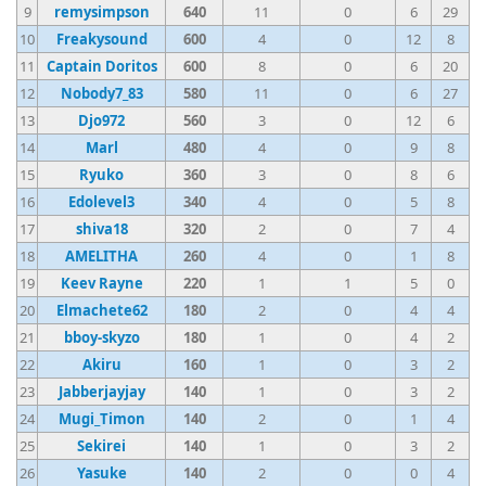
9
remysimpson
640
11
0
6
29
10
Freakysound
600
4
0
12
8
11
Captain Doritos
600
8
0
6
20
12
Nobody7_83
580
11
0
6
27
13
Djo972
560
3
0
12
6
14
Marl
480
4
0
9
8
15
Ryuko
360
3
0
8
6
16
Edolevel3
340
4
0
5
8
17
shiva18
320
2
0
7
4
18
AMELITHA
260
4
0
1
8
19
Keev Rayne
220
1
1
5
0
20
Elmachete62
180
2
0
4
4
21
bboy-skyzo
180
1
0
4
2
22
Akiru
160
1
0
3
2
23
Jabberjayjay
140
1
0
3
2
24
Mugi_Timon
140
2
0
1
4
25
Sekirei
140
1
0
3
2
26
Yasuke
140
2
0
0
4